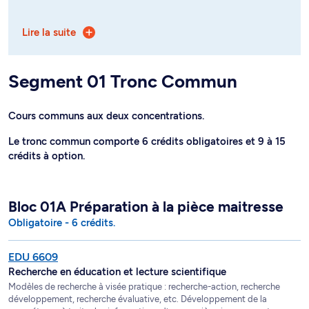
Elle est offerte selon deux concentrations :
Lire la suite
- concentration enseignement du français par la
littérature jeunesse
Segment 01 Tronc Commun
- concentration enseignement des langues secondes
Cours communs aux deux concentrations.
Le tronc commun comporte 6 crédits obligatoires et 9 à 15
crédits à option.
Bloc 01A Préparation à la pièce maitresse
Obligatoire - 6 crédits.
EDU 6609
Recherche en éducation et lecture scientifique
Modèles de recherche à visée pratique : recherche-action, recherche
développement, recherche évaluative, etc. Développement de la