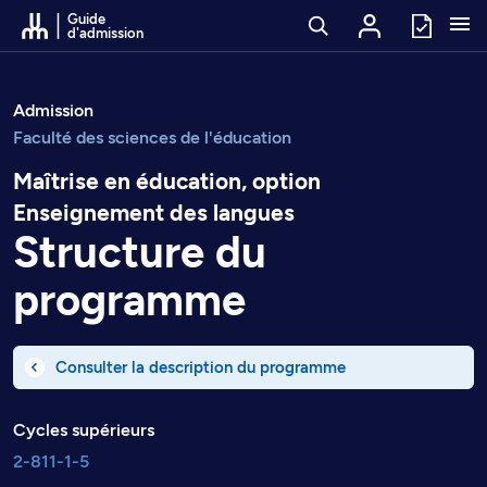
Passer au contenu
Guide
d'admission
Admission
Faculté des sciences de l'éducation
Maîtrise en éducation, option
Enseignement des langues
Structure du
programme
Consulter la description du programme
Cycles supérieurs
2-811-1-5