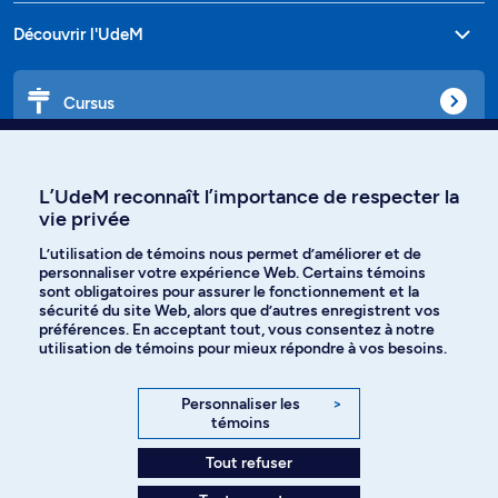
Découvrir l'UdeM
Cursus
Affiniti
L’UdeM reconnaît l’importance de respecter la
vie privée
L’utilisation de témoins nous permet d’améliorer et de
personnaliser votre expérience Web. Certains témoins
Langues
sont obligatoires pour assurer le fonctionnement et la
sécurité du site Web, alors que d’autres enregistrent vos
préférences. En acceptant tout, vous consentez à notre
Facebook
Instagram
utilisation de témoins pour mieux répondre à vos besoins.
TikTok
YouTube
Personnaliser les
>
témoins
Spotify
Tout refuser