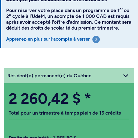
er
Pour réserver votre place dans un programme de 1
ou
e
2
cycle à l’UdeM, un acompte de 1 000 CAD est requis
après avoir accepté l’offre d’admission. Ce montant sera
déduit des droits de scolarité du premier trimestre.
Apprenez-en plus sur l’acompte à verser
Choisissez votre statut
Résident(e) permanent(e) du Québec
2 260,42 $
*
Total pour un trimestre à temps plein de 15 crédits
Droits de scolarité :
1 558,80 $