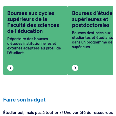
Bourses aux cycles
Bourses d'études
supérieurs de la
supérieures et
Faculté des sciences
postdoctorales
de l'éducation
Bourses destinées aux
étudiantes et étudiants i
Répertoire des bourses
dans un programme de c
d'études institutionnelles et
supérieurs
externes adaptées au profil de
l'étudiant.
Faire son budget
Étudier oui, mais pas à tout prix! Une variété de ressources