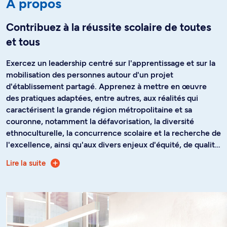
À propos
Contribuez à la réussite scolaire de toutes
et tous
Exercez un leadership centré sur l'apprentissage et sur la
mobilisation des personnes autour d'un projet
d'établissement partagé. Apprenez à mettre en œuvre
des pratiques adaptées, entre autres, aux réalités qui
caractérisent la grande région métropolitaine et sa
couronne, notamment la défavorisation, la diversité
ethnoculturelle, la concurrence scolaire et la recherche de
l'excellence, ainsi qu'aux divers enjeux d'équité, de qualité
et d'efficacité qui en découlent. Ces réalités ne sont
Lire la suite
Éclairée par la recherche et ancrée dans les réalités du
cependant pas exclusives à cette région, et la formation
milieu scolaire, cette formation vous permet d'acquérir
permet de développer les compétences nécessaires afin
des savoirs issus de diverses disciplines contributives au
de relever les défis diversifiés qui se présentent dans la
champ de l'administration de l'éducation et de vous
carrière de toutes les directions d'établissement scolaire.
construire une vision et une identité de leader, éléments
essentiels au développement de vos compétences.