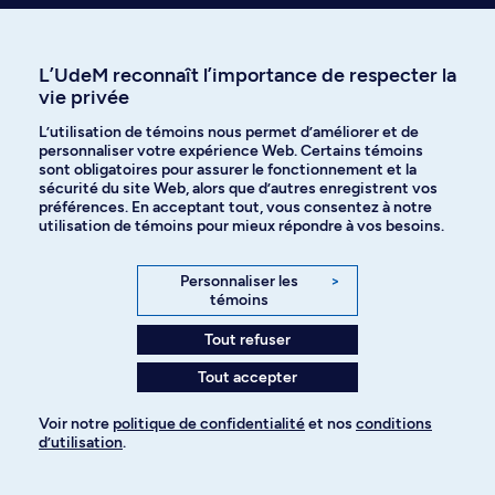
Besoin d’info sur
L’UdeM reconnaît l’importance de respecter la
vie privée
l’admission?
L’utilisation de témoins nous permet d’améliorer et de
personnaliser votre expérience Web. Certains témoins
sont obligatoires pour assurer le fonctionnement et la
sécurité du site Web, alors que d’autres enregistrent vos
préférences. En acceptant tout, vous consentez à notre
utilisation de témoins pour mieux répondre à vos besoins.
Communiquer avec le Service de
l'admission et du recrutement
Personnaliser les
>
témoins
Tout refuser
Tout accepter
Visiter le Centre d’aide en ligne
Voir notre
politique de confidentialité
et nos
conditions
d’utilisation
.
Pour ajouter à votre demande