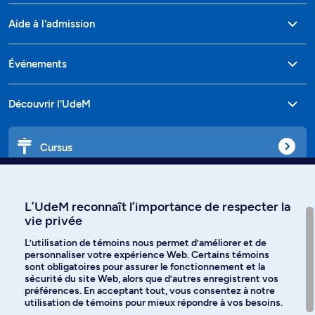
Aide à l'admission
Événements
Découvrir l'UdeM
Cursus
Affiniti
L’UdeM reconnaît l’importance de respecter la
vie privée
L’utilisation de témoins nous permet d’améliorer et de
personnaliser votre expérience Web. Certains témoins
Langues
sont obligatoires pour assurer le fonctionnement et la
sécurité du site Web, alors que d’autres enregistrent vos
préférences. En acceptant tout, vous consentez à notre
Facebook
Instagram
utilisation de témoins pour mieux répondre à vos besoins.