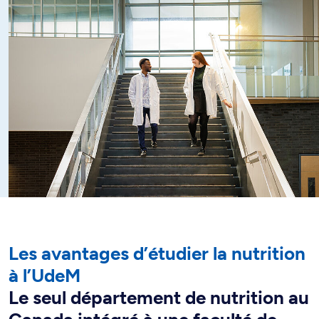
transformation sur la qualité des aliments et
l'environnement. À la croisée des sciences biologiques et
des sciences du comportement, des sciences de la Terre
et des sciences sociales, la nutrition étudie la relation
Notez que ce programme ne mène pas au droit de
complexe de l'être humain avec la nourriture.
pratiquer la profession de diététiste-nutritionniste au
Québec émis par l’Ordre des diététistes-nutritionnistes du
Québec (ODNQ). Si vous désirez exercer cette
profession, consultez le
programme de baccalauréat en
nutrition
.
Cheminement avec stage
La maîtrise en nutrition avec stage est destinée
uniquement aux titulaires d’un baccalauréat en nutrition ou
en diététique, qui sont membres de l'Ordre professionnel
Les avantages d’étudier la nutrition
des diététistes du Québec (ou admissibles à être membre
de l'Ordre). Il offre la possibilité de développer une
à l’UdeM
expertise particulière en nutrition clinique, en nutrition
Le seul département de nutrition au
internationale, en nutrition préventive ou en nutrition
publique, et ainsi de contribuer plus efficacement à