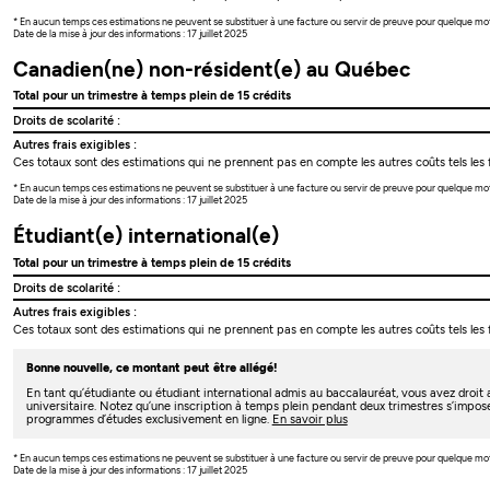
* En aucun temps ces estimations ne peuvent se substituer à une facture ou servir de preuve pour quelque mo
Date de la mise à jour des informations : 17 juillet 2025
Canadien(ne) non-résident(e) au Québec
Total pour un trimestre à temps plein de 15 crédits
Droits de scolarité :
Autres frais exigibles :
Ces totaux sont des estimations qui ne prennent pas en compte les autres coûts tels les f
* En aucun temps ces estimations ne peuvent se substituer à une facture ou servir de preuve pour quelque mo
Date de la mise à jour des informations : 17 juillet 2025
Étudiant(e) international(e)
Total pour un trimestre à temps plein de 15 crédits
Droits de scolarité :
Autres frais exigibles :
Ces totaux sont des estimations qui ne prennent pas en compte les autres coûts tels les f
Bonne nouvelle, ce montant peut être allégé!
En tant qu’étudiante ou étudiant international admis au baccalauréat, vous avez droi
universitaire. Notez qu’une inscription à temps plein pendant deux trimestres s’impos
programmes d’études exclusivement en ligne.
En savoir plus
* En aucun temps ces estimations ne peuvent se substituer à une facture ou servir de preuve pour quelque mo
Date de la mise à jour des informations : 17 juillet 2025