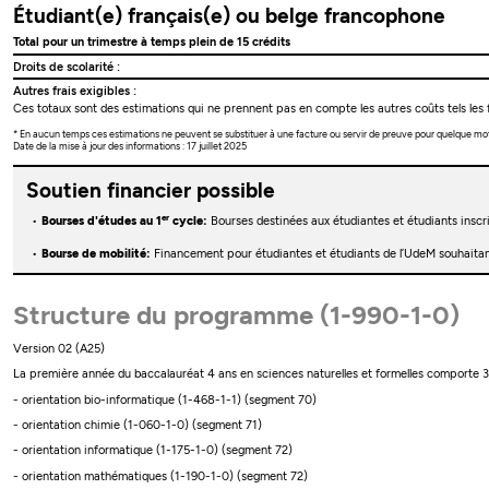
Étudiant(e) français(e) ou belge francophone
Total pour un trimestre à temps plein de 15 crédits
Droits de scolarité :
Autres frais exigibles :
Ces totaux sont des estimations qui ne prennent pas en compte les autres coûts tels les f
* En aucun temps ces estimations ne peuvent se substituer à une facture ou servir de preuve pour quelque mo
Date de la mise à jour des informations : 17 juillet 2025
Soutien financier possible
er
Bourses d'études au 1
cycle:
Bourses destinées aux étudiantes et étudiants insc
Bourse de mobilité:
Financement pour étudiantes et étudiants de l’UdeM souhaitant
Structure du programme (1-990-1-0)
Version 02 (A25)
La première année du baccalauréat 4 ans en sciences naturelles et formelles comporte 30 c
- orientation bio-informatique (1-468-1-1) (segment 70)
- orientation chimie (1-060-1-0) (segment 71)
- orientation informatique (1-175-1-0) (segment 72)
- orientation mathématiques (1-190-1-0) (segment 72)