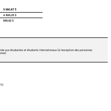
5 560,87 $
4 865,25 $
695,62 $
née aux étudiantes et étudiants internationaux (à l’exception des personnes
ones)
73):