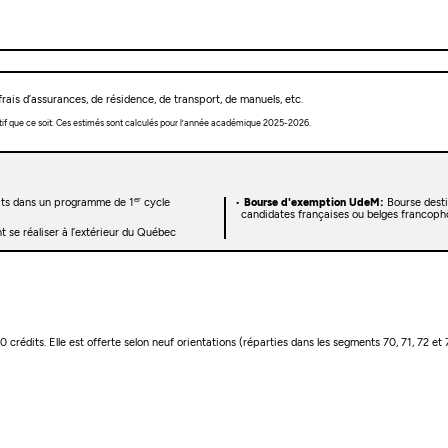
rais d’assurances, de résidence, de transport, de manuels, etc.
tif que ce soit. Ces estimés sont calculés pour l’année académique 2025-2026.
er
rits dans un programme de 1
cycle
Bourse d'exemption UdeM:
Bourse desti
candidates françaises ou belges francoph
 se réaliser à l’extérieur du Québec
rédits. Elle est offerte selon neuf orientations (réparties dans les segments 70, 71, 72 et 