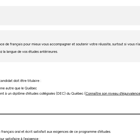
igence de français pour mieux vous accompagner et soutenir votre réussite, surtout si vous n
ez la langue de vos études antérieures.
andidat doit être titulaire :
enne autre que le Québec
lent à un diplôme d'études collégiales (DEC) du Québec (
Connaître son niveau d'équivalenc
français oral et écrit satisfait aux exigences de ce programme d’études.
ur satisfaire à l’exigence :