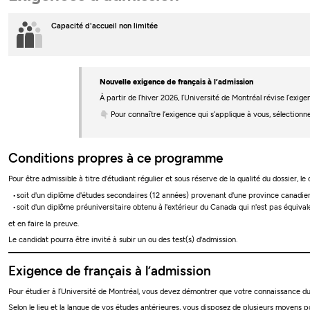
Capacité d'accueil non limitée
Nouvelle exigence de français à l’admission
À partir de l’hiver 2026, l’Université de Montréal révise l’ex
👇 Pour connaître l’exigence qui s’applique à vous, sélectionn
Conditions propres à ce programme
Pour être admissible à titre d'étudiant régulier et sous réserve de la qualité du dossier, le c
soit d'un diplôme d'études secondaires (12 années) provenant d'une province canadi
soit d'un diplôme préuniversitaire obtenu à l'extérieur du Canada qui n'est pas équiva
et en faire la preuve.
Le candidat pourra être invité à subir un ou des test(s) d'admission.
Exigence de français à l’admission
Pour étudier à l’Université de Montréal, vous devez démontrer que votre connaissance du 
Selon le lieu et la langue de vos études antérieures, vous disposez de plusieurs moyens po