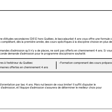
e d’études secondaires (DES) hors Québec, le baccalauréat 4 ans vous offre une formule cl
omplétant, dès la première année, des cours spécifiques à la discipline choisie en plus d
emandes d’admission qu’il n’y a de places, ne sont pas offerts en cheminement 4 ans. Si vo
conde demande d’admission pour le programme disciplinaire souhaité.
es à l'extérieur du Québec
Formation comprenant des cours préparatoi
 humaines offertes en cheminement 4 ans
rientation par bac 4 ans. Mais nul besoin de vous limiter! Il suffit d’ajouter le
’admission, et l’équipe d’admission s’assurera de déterminer le meilleur choix pour