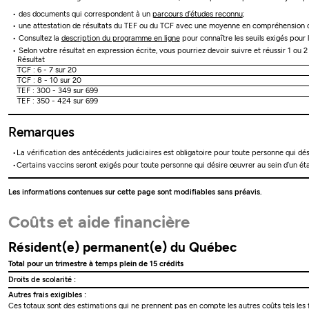
des documents qui correspondent à un
parcours d’études reconnu
;
une attestation de résultats du TEF ou du TCF avec une moyenne en compréhension o
Consultez la
description du programme en ligne
pour connaître les seuils exigés pour 
Selon votre résultat en expression écrite, vous pourriez devoir suivre et réussir 1 ou 
Résultat
TCF : 6 - 7 sur 20
TCF : 8 - 10 sur 20
TEF : 300 - 349 sur 699
TEF : 350 - 424 sur 699
Remarques
La vérification des antécédents judiciaires est obligatoire pour toute personne qui dés
Certains vaccins seront exigés pour toute personne qui désire œuvrer au sein d’un étab
Les informations contenues sur cette page sont modifiables sans préavis.
Coûts et aide financière
Résident(e) permanent(e) du Québec
Total pour un trimestre à temps plein de 15 crédits
Droits de scolarité :
Autres frais exigibles :
Ces totaux sont des estimations qui ne prennent pas en compte les autres coûts tels les f