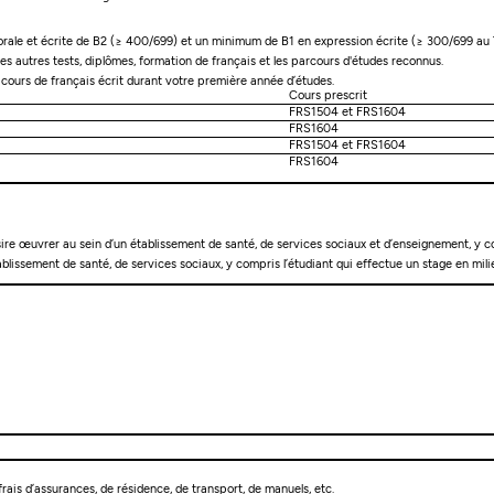
rale et écrite de B2 (≥ 400/699) et un minimum de B1 en expression écrite (≥ 300/699 au
les autres tests, diplômes, formation de français et les parcours d'études reconnus.
2 cours de français écrit durant votre première année d’études.
Cours prescrit
FRS1504 et FRS1604
FRS1604
FRS1504 et FRS1604
FRS1604
ire œuvrer au sein d’un établissement de santé, de services sociaux et d’enseignement, y com
lissement de santé, de services sociaux, y compris l’étudiant qui effectue un stage en milie
rais d’assurances, de résidence, de transport, de manuels, etc.