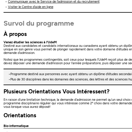
Communiquer avec le Service de l'admission et du recrutement
Visiter le Centre d’aide en ligne
Survol du programme
À propos
Venez étudier les sciences à l’UdeM
Destiné aux candidates et candidats internationaux ou canadiens ayant obtenu un diplôm
unique en son genre vous permet de plonger rapidement dans votre domaine d’études en c
demande d’admission.
Notez que les programmes contingentés, soit ceux pour lesquels l’UdeM reçoit plus de d
devez déposer une demande d’admission pour l'année préparatoire, puis déposer une se
Programme destiné aux personnes avec ayant obtenu un diplôme d'études secondair
Plus de 30 disciplines dans les domaines des sciences, des lettres et des sciences
Plusieurs Orientations Vous Intéressent?
En raison d’une limitation technique, la demande d’admission ne permet qu’un seul choix d’o
e
programme disciplinaire régulier qui vous intéresse comme 2
choix dans votre demande d
vous lorsque vous aurez déposé!
Orientations
Bio-informatique