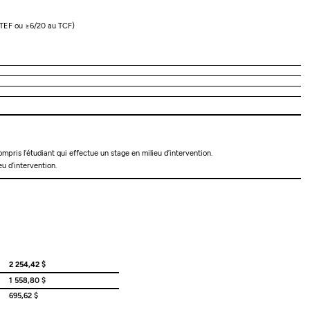
 TEF ou ≥6/20 au TCF)
pris l’étudiant qui effectue un stage en milieu d’intervention.
u d’intervention.
2 254,42 $
1 558,80 $
695,62 $