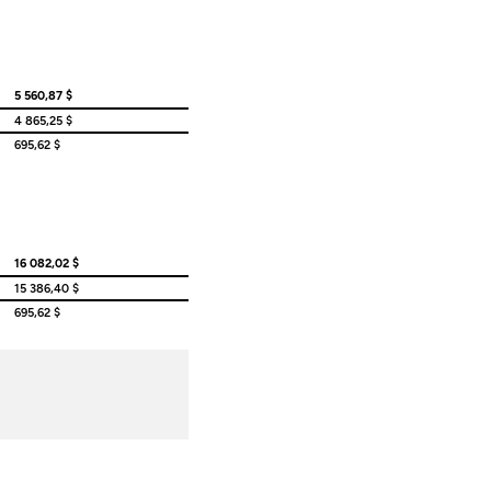
5 560,87 $
4 865,25 $
695,62 $
16 082,02 $
15 386,40 $
695,62 $