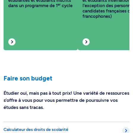
étudiantes et étudiants inscrits
et étudiants internationa
er
dans un programme de 1
cycle
l’exception des personne
candidates françaises ou
francophones)
Faire son budget
Étudier oui, mais pas à tout prix! Une variété de ressources
s’offre à vous pour vous permettre de poursuivre vos
études sans tracas.
Calculateur des droits de scolarité