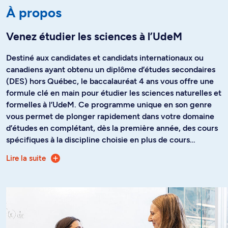
À propos
Venez étudier les sciences à l’UdeM
Destiné aux candidates et candidats internationaux ou
canadiens ayant obtenu un diplôme d’études secondaires
(DES) hors Québec, le baccalauréat 4 ans vous offre une
formule clé en main pour étudier les sciences naturelles et
formelles à l’UdeM. Ce programme unique en son genre
vous permet de plonger rapidement dans votre domaine
d’études en complétant, dès la première année, des cours
spécifiques à la discipline choisie en plus de cours
préparatoires. Et la bonne nouvelle? Ce cheminement
Lire la suite
Notez que les programmes contingentés, soit ceux pour
nécessite une seule demande d’admission.
lesquels l’UdeM reçoit plus de demandes d’admission qu’il
n’y a de places, ne sont pas offerts en cheminement 4 ans.
Si vous désirez accéder à un programme qui n’est pas
offert en cheminement 4 ans, vous devez déposer une
demande d’admission pour l'année préparatoire, puis