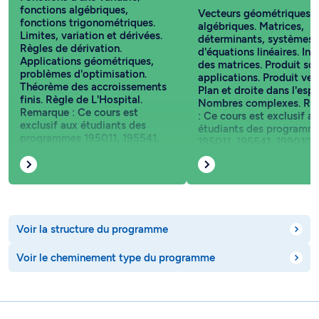
fonctions algébriques,
Vecteurs géométriques e
fonctions trigonométriques.
algébriques. Matrices,
Limites, variation et dérivées.
déterminants, systèmes
Règles de dérivation.
d'équations linéaires. Inv
Applications géométriques,
des matrices. Produit sca
problèmes d'optimisation.
applications. Produit vect
Théorème des accroissements
Plan et droite dans l'esp
finis. Règle de L'Hospital.
Nombres complexes. Re
Remarque : Ce cours est
: Ce cours est exclusif a
exclusif aux étudiants des
étudiants des programm
programmes 195011, 195541,
195011, 195541, 199010, 
199010, 199011. Toutefois, il
Toutefois, il pourrait être
pourrait être reconnu comme
reconnu comme cours ho
cours hors programme dans
programme dans d’autre
d’autres programmes.
programmes.
Voir la structure du programme
Voir le cheminement type du programme