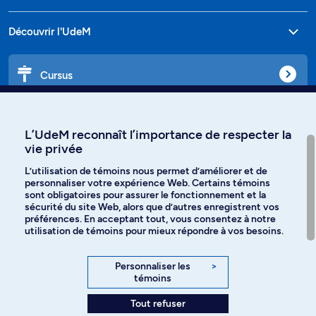
Découvrir l'UdeM
Cursus
Affiniti
L’UdeM reconnaît l’importance de respecter la
vie privée
L’utilisation de témoins nous permet d’améliorer et de
personnaliser votre expérience Web. Certains témoins
Langues
sont obligatoires pour assurer le fonctionnement et la
sécurité du site Web, alors que d’autres enregistrent vos
préférences. En acceptant tout, vous consentez à notre
Facebook
Instagram
utilisation de témoins pour mieux répondre à vos besoins.
TikTok
YouTube
Personnaliser les
>
témoins
Spotify
Tout refuser