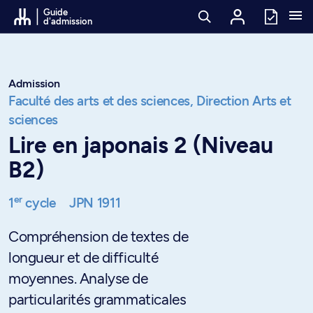
Passer au contenu
Guide
d'admission
Admission
Faculté des arts et des sciences,
Direction Arts et
sciences
Lire en japonais 2 (Niveau
B2)
er
1
cycle
JPN 1911
Compréhension de textes de
longueur et de difficulté
moyennes. Analyse de
particularités grammaticales