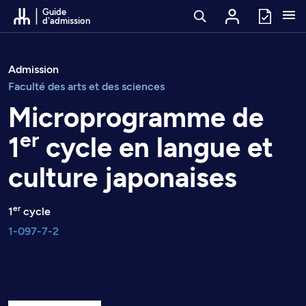
Passer au contenu
Guide
d'admission
Admission
Faculté des arts et des sciences
Microprogramme de
er
1
cycle en langue et
culture japonaises
er
1
cycle
1-097-7-2