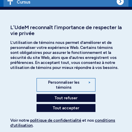
Cursus
Affiniti
L’UdeM reconnaît l’importance de respecter la
vie privée
L’utilisation de témoins nous permet d’améliorer et de
Langues
personnaliser votre expérience Web. Certains témoins
sont obligatoires pour assurer le fonctionnement et la
sécurité du site Web, alors que d’autres enregistrent vos
préférences. En acceptant tout, vous consentez à notre
Facebook
Instagram
utilisation de témoins pour mieux répondre à vos besoins.
TikTok
YouTube
Personnaliser les
>
témoins
Spotify
Tout refuser
Tout accepter
Politique de confidentialité
Voir notre
politique de confidentialité
et nos
conditions
d’utilisation
.
Paramètres des témoins
Pour ajouter à votre demande