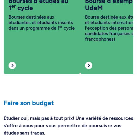
Bourses d'études au
Bourse d'exempt
er
1
cycle
UdeM
Bourses destinées aux
Bourse destinée aux étud
étudiantes et étudiants inscrits
et étudiants internationa
er
dans un programme de 1
cycle
l’exception des personne
candidates françaises ou
francophones)
Faire son budget
Étudier oui, mais pas à tout prix! Une variété de ressources
s’offre à vous pour vous permettre de poursuivre vos
études sans tracas.