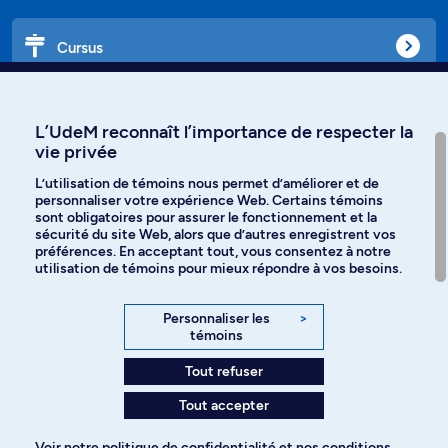
Cursus
Affiniti
L’UdeM reconnaît l’importance de respecter la
vie privée
L’utilisation de témoins nous permet d’améliorer et de
personnaliser votre expérience Web. Certains témoins
Langues
sont obligatoires pour assurer le fonctionnement et la
sécurité du site Web, alors que d’autres enregistrent vos
préférences. En acceptant tout, vous consentez à notre
Facebook
Instagram
utilisation de témoins pour mieux répondre à vos besoins.
TikTok
YouTube
Personnaliser les
>
témoins
Spotify
Tout refuser
Tout accepter
Politique de confidentialité
Voir notre
politique de confidentialité
et nos
conditions