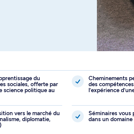
émarche originale de
 et développer une
 de la science
-stage si vous
démarche de recherche
rofessionnelle dans un
d’étude.
apprentissage du
Cheminements per
s sociales, offerte par
des compétences 
e science politique au
l’expérience d’un
nsition vers le marché du
Séminaires vous 
rnalisme, diplomatie,
dans un domaine d
)