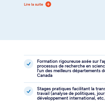
Lire la suite
souhaitez faire l’expérience d’une d
recherche scientifique approfondie
expertise de pointe dans un domaine
politique.
Optez pour le cheminement mémoire
souhaitez faire l’expérience d’une 
tout en acquérant une expérience p
milieu de stage lié à votre domaine 
Formation rigoureuse axée sur l’
processus de recherche en science
l'un des meilleurs départements d
Canada
Stages pratiques facilitant la tra
travail (analyse de politiques, jou
développement international, etc.