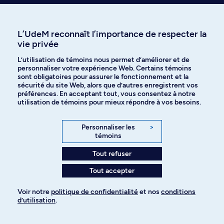
Visiter le Centre d’aide en ligne
L’UdeM reconnaît l’importance de respecter la
vie privée
L’utilisation de témoins nous permet d’améliorer et de
Voir nos réponses instantanées
personnaliser votre expérience Web. Certains témoins
sur l'admission
sont obligatoires pour assurer le fonctionnement et la
sécurité du site Web, alors que d’autres enregistrent vos
préférences. En acceptant tout, vous consentez à notre
utilisation de témoins pour mieux répondre à vos besoins.
Personnaliser les
>
témoins
Programmes à explorer
Tout refuser
Plus de choix au bout des doigts
Tout accepter
Mettez les chances de votre côté en ajoutant plusieurs
Voir notre
politique de confidentialité
et nos
conditions
programmes à votre demande d’admission. Voici d’autres
d’utilisation
.
choix d’études ayant piqué la curiosité des candidates et
Pour ajouter à votre demande
candidats intéressés par ce programme :