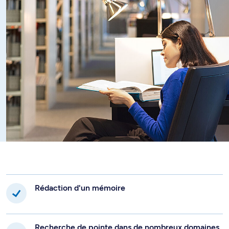
directrice ou directeur parmi les spécialistes en la matière.
Le développement des techniques de communication et la
globalisation des environnements cybernétiques
s'imposent comme l'une des problématiques majeures de
notre temps; l'union synergique de l'informatique, de
l'audiovisuel et de la télécommunication provoque en
effet des mouvements et des bouleversements auxquels
le droit ne saurait demeurer étranger.
De la production et la circulation de l'information à
l'informatique juridique, des droits de l'information à la
réglementation des médias, en passant par le commerce
dans les environnements dématérialisés, la protection des
données et celle des produits intellectuels, la production
artistique et, bien sûr, l'autoroute de l'information, les
questions foisonnent, posent au droit des défis
Rédaction d'un mémoire
considérables et forcent en outre une réflexion sur le droit
lui-même, son fonctionnement et sa formalisation.
Recherche de pointe dans de nombreux domaines