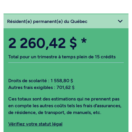
Choisissez votre statut
Résident(e) permanent(e) du Québec
2 260,42 $
*
Total pour un trimestre à temps plein de 15 crédits
Droits de scolarité :
1 558,80 $
Autres frais exigibles :
701,62 $
Ces totaux sont des estimations qui ne prennent pas
en compte les autres coûts tels les frais d’assurances,
de résidence, de transport, de manuels, etc.
Vérifiez votre statut légal