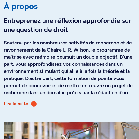
À propos
Entreprenez une réflexion approfondie sur
une question de droit
Soutenu par les nombreuses activités de recherche et de
rayonnement de la Chaire L. R. Wilson, le programme de
maîtrise avec mémoire poursuit un double objectif. D’une
part, vous approfondissez vos connaissances dans un
environnement stimulant qui allie à la fois la théorie et la
pratique. D’autre part, cette formation de pointe vous
permet de concevoir et de mettre en œuvre un projet de
recherche dans un domaine précis par la rédaction d’un
mémoire.
Lire la suite
L'élaboration de la recherche et la réalisation d’un
mémoire constituent une composante importante du
programme. Vous êtes appelé à travailler étroitement
avec la personne qui dirige votre programme de
recherche; d’ailleurs, c’est vous qui choisissez votre