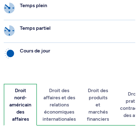
Temps plein
Temps partiel
Cours de jour
Droit
Droit des
Droit des
Droit
nord-
affaires et des
produits
prati
américain
relations
et
contract
des
économiques
marchés
des aff
affaires
internationales
financiers