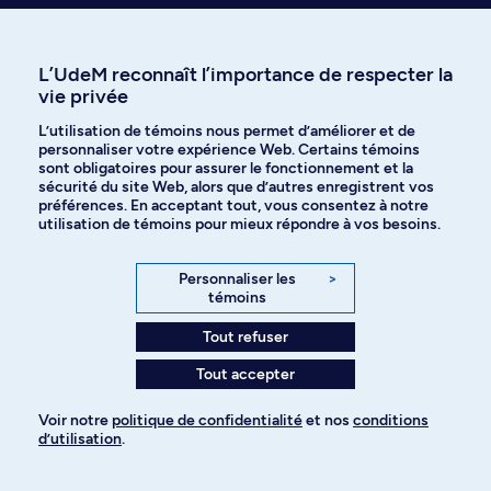
L’UdeM reconnaît l’importance de respecter la
vie privée
L’utilisation de témoins nous permet d’améliorer et de
personnaliser votre expérience Web. Certains témoins
sont obligatoires pour assurer le fonctionnement et la
sécurité du site Web, alors que d’autres enregistrent vos
préférences. En acceptant tout, vous consentez à notre
utilisation de témoins pour mieux répondre à vos besoins.
Activités de recherche
Personnaliser les
>
témoins
Unité de recherche
Tout refuser
Avec ses nombreux centres et chaires dédiés à
Tout accepter
l’avancement des connaissances, l’UdeM nourrit le
Voir notre
politique de confidentialité
et nos
conditions
savoir et alimente la réflexion. Référez-vous à la
d’utilisation
.
faculté ou au vice-rectorat à la recherche, à la
Pour ajouter à votre demande
découverte, à la création et à l’innovation pour en