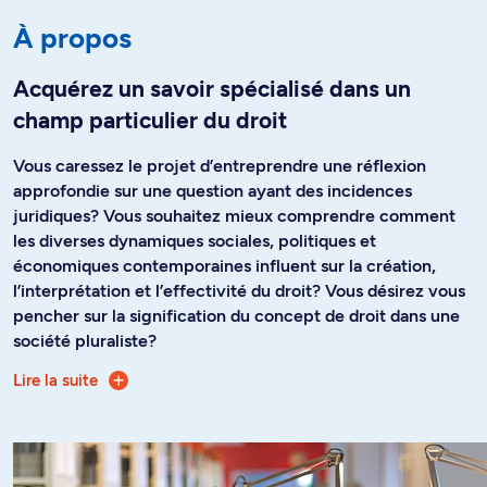
À propos
Acquérez un savoir spécialisé dans un
champ particulier du droit
Vous caressez le projet d’entreprendre une réflexion
approfondie sur une question ayant des incidences
juridiques? Vous souhaitez mieux comprendre comment
les diverses dynamiques sociales, politiques et
économiques contemporaines influent sur la création,
l’interprétation et l’effectivité du droit? Vous désirez vous
pencher sur la signification du concept de droit dans une
société pluraliste?
Lire la suite
Le D.E.S.S. en droit des affaires vous offre une formation
de pointe destinée à approfondir vos connaissances du
droit des affaires dans un environnement stimulant qui
allie à la fois la théorie et la pratique. Il vise à répondre aux
attentes et aux besoins des juristes québécois et étrangers