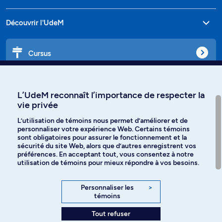
Découvrir l'UdeM
Cursus
Affiniti
L’UdeM reconnaît l’importance de respecter la
vie privée
L’utilisation de témoins nous permet d’améliorer et de
personnaliser votre expérience Web. Certains témoins
Langues
sont obligatoires pour assurer le fonctionnement et la
sécurité du site Web, alors que d’autres enregistrent vos
préférences. En acceptant tout, vous consentez à notre
Facebook
Instagram
utilisation de témoins pour mieux répondre à vos besoins.
TikTok
YouTube
Personnaliser les
>
témoins
Spotify
Tout refuser