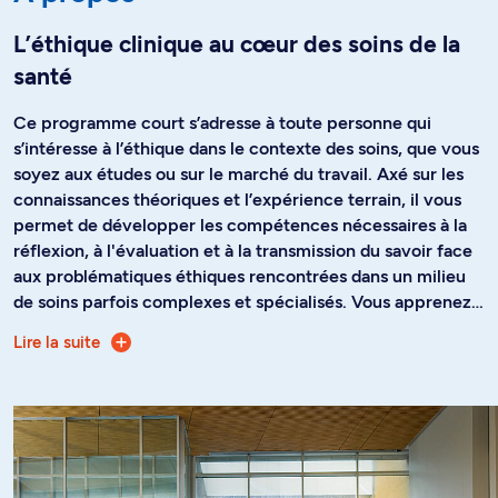
L’éthique clinique au cœur des soins de la
santé
Ce programme court s’adresse à toute personne qui
s’intéresse à l’éthique dans le contexte des soins, que vous
soyez aux études ou sur le marché du travail. Axé sur les
connaissances théoriques et l’expérience terrain, il vous
permet de développer les compétences nécessaires à la
réflexion, à l'évaluation et à la transmission du savoir face
aux problématiques éthiques rencontrées dans un milieu
de soins parfois complexes et spécialisés. Vous apprenez,
entre autres, à intégrer les bases de l’éthique clinique dans
Lire la suite
Au fur et à mesure de votre avancement dans le
la pratique quotidienne et à développer votre
programme, vous acquérez une autonomie dans la
raisonnement clinique et votre réflexivité.
consultation en éthique clinique. Ainsi, vous êtes en
mesure de promouvoir une approche de soins axée sur le
partenariat dans les soins entre le personnel intervenant et
le patient. Puis, vous êtes apte à explorer et à apprivoiser