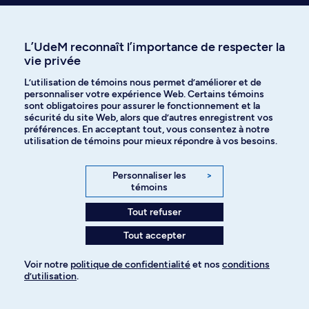
Recevez nos trucs et conseils sur
L’UdeM reconnaît l’importance de respecter la
l’admission et les études à l’UdeM
vie privée
L’utilisation de témoins nous permet d’améliorer et de
personnaliser votre expérience Web. Certains témoins
sont obligatoires pour assurer le fonctionnement et la
Je veux m'abonner
sécurité du site Web, alors que d’autres enregistrent vos
préférences. En acceptant tout, vous consentez à notre
utilisation de témoins pour mieux répondre à vos besoins.
Qui êtes-vous?
Personnaliser les
>
témoins
Programmes et cours
Tout refuser
Tout accepter
Aide à l'admission
Voir notre
politique de confidentialité
et nos
conditions
d’utilisation
.
Événements
Pour ajouter à votre demande