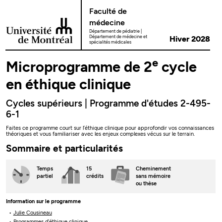
Passer au contenu
Faculté de
médecine
Département de pédiatrie
Département de médecine et
Hiver 2028
spécialités médicales
e
Microprogramme de 2
cycle
en éthique clinique
Cycles supérieurs | Programme d'études 2-495-
6-1
Faites ce programme court sur l’éthique clinique pour approfondir vos connaissances
théoriques et vous familiariser avec les enjeux complexes vécus sur le terrain.
Sommaire et particularités
Temps
15
Cheminement
partiel
crédits
sans mémoire
ou thèse
Information sur le programme
Julie Cousineau
Programmes d’éthique clinique