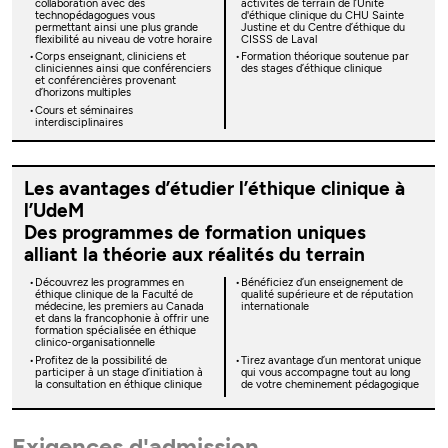
collaboration avec des
activités de terrain de l’Unité
technopédagogues vous
d'éthique clinique du CHU Sainte
permettant ainsi une plus grande
Justine et du Centre d’éthique du
flexibilité au niveau de votre horaire
CISSS de Laval
Corps enseignant, cliniciens et
Formation théorique soutenue par
cliniciennes ainsi que conférenciers
des stages d’éthique clinique
et conférencières provenant
d’horizons multiples
Cours et séminaires
interdisciplinaires
Les avantages d’étudier l’éthique clinique à
l’UdeM
Des programmes de formation uniques
alliant la théorie aux réalités du terrain
Découvrez les programmes en
Bénéficiez d’un enseignement de
éthique clinique de la Faculté de
qualité supérieure et de réputation
médecine, les premiers au Canada
internationale
et dans la francophonie à offrir une
formation spécialisée en éthique
clinico-organisationnelle
Profitez de la possibilité de
Tirez avantage d’un mentorat unique
participer à un stage d’initiation à
qui vous accompagne tout au long
la consultation en éthique clinique
de votre cheminement pédagogique
Exigences d'admission