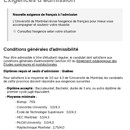
Nouvelle exigence de français à l’admission
L’Université de Montréal révise l’exigence de français pour mieux vous
accompagner et soutenir votre réussite.
👇 Consultez l’exigence selon votre situation
Conditions générales d’admissibilité
Pour être admissible à titre d’étudiant régulier, le candidat doit satisfaire aux
conditions générales d’admissibilité (section XI) du
Règlement pédagogique des
Études supérieures et postdoctorales
.
Diplômes requis et seuils d’admission : Québec
Pour satisfaire à la moyenne de 3,0 sur 4,3 de l’Université de Montréal, les candidats
de cette province doivent répondre aux exigences suivantes :
Diplôme accepté :
Baccalauréat, Bachelor; durée de 3 ans, ou autre diplôme de
premier cycle jugé équivalent.
Moyenne minimale :
Bishop : 75%
Concordia University : 3,0/4,3
École de Technologie Supérieure : 3,0/4,3
HEC Montréal : 3,0/4,3
McGill University : 3,0/4,0
Polytechnique Montréal : 2,75/4,0