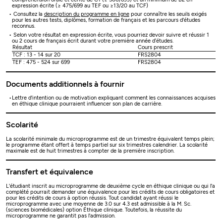
expression écrite (≥ 475/699 au TEF ou ≥13/20 au TCF)
Consultez la
description du programme en ligne
pour connaître les seuils exigés
pour les autres tests, diplômes, formation de français et les parcours d'études
reconnus.
Selon votre résultat en expression écrite, vous pourriez devoir suivre et réussir 1
ou 2 cours de français écrit durant votre première année d’études.
Résultat
Cours prescrit
TCF : 13 - 14 sur 20
FRS2804
TEF : 475 - 524 sur 699
FRS2804
Documents additionnels à fournir
Lettre d'intention ou de motivation expliquant comment les connaissances acquises
en éthique clinique pourraient influencer son plan de carrière.
Scolarité
La scolarité minimale du microprogramme est de un trimestre équivalent temps plein;
le programme étant offert à temps partiel sur six trimestres calendrier. La scolarité
maximale est de huit trimestres à compter de la première inscription.
Transfert et équivalence
L'étudiant inscrit au microprogramme de deuxième cycle en éthique clinique ou qui l'a
complété pourrait demander une équivalence pour les crédits de cours obligatoires et
pour les crédits de cours à option réussis. Tout candidat ayant réussi le
microprogramme avec une moyenne de 3.0 sur 4.3 est admissible à la M. Sc.
(sciences biomédicales) option Éthique clinique. Toutefois, la réussite du
microprogramme ne garantit pas l'admission.