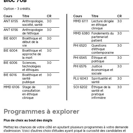
Bloc 70B
Option - 3 crédits.
Cours
Titre
CR
Cours
Titre
CR
ANT 6155
Anthropologie,
3.0
MMD 6111
Lecture dirigée
3.0
société, santé
en éthique
clinique
ANT 6156
Anthropologie
3.0
de l'éthique
MMD 6380
Fondements du
3.0
partenariat
BIE 6001
Bioéthique et
3.0
patient
début de la
vie
PHI 6520
Questions
3.0
d'éthique
BIE 6004
Bioéthique et
3.0
contemporaine
approche de
la mort
PHI 6545
Éthique et
3.0
politique
BIE 6006
Sciences,
3.0
technologies
PHI 6576
Justice
3.0
et éthiques
économique et
sociale
BIE 6016
Bioéthique et
3.0
santé
PLU 6043
Spiritualité et
3.0
publique
santé
MMD 6106
Stage de
3.0
SOI 6202
Éthique de la
3.0
consultation
santé et
en éthique
pratique
clinique
infirmière
Programmes à explorer
Plus de choix au bout des doigts
Mettez les chances de votre côté en ajoutant plusieurs programmes à votre demande
d’admission. Voici d’autres choix d’études ayant piqué la curiosité des candidates et