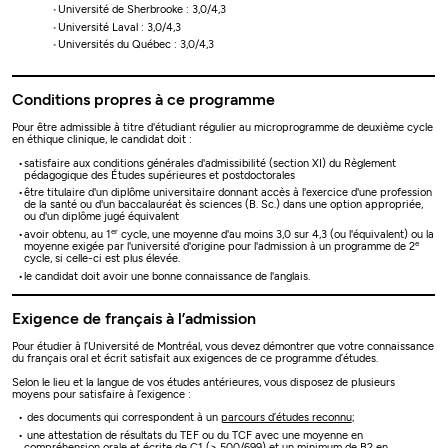
Université de Sherbrooke : 3,0/4,3
Université Laval : 3,0/4,3
Universités du Québec : 3,0/4,3
Conditions propres à ce programme
Pour être admissible à titre d'étudiant régulier au microprogramme de deuxième cycle
en éthique clinique, le candidat doit :
satisfaire aux conditions générales d'admissibilité (section XI) du Règlement
pédagogique des Études supérieures et postdoctorales
être titulaire d'un diplôme universitaire donnant accès à l'exercice d'une profession
de la santé ou d'un baccalauréat ès sciences (B. Sc.) dans une option appropriée,
ou d'un diplôme jugé équivalent
er
avoir obtenu, au 1
cycle, une moyenne d'au moins 3,0 sur 4,3 (ou l'équivalent) ou la
e
moyenne exigée par l'université d'origine pour l'admission à un programme de 2
cycle, si celle-ci est plus élevée.
le candidat doit avoir une bonne connaissance de l'anglais.
Exigence de français à l’admission
Pour étudier à l’Université de Montréal, vous devez démontrer que votre connaissance
du français oral et écrit satisfait aux exigences de ce programme d’études.
Selon le lieu et la langue de vos études antérieures, vous disposez de plusieurs
moyens pour satisfaire à l’exigence :
des documents qui correspondent à un
parcours d’études reconnu
;
une attestation de résultats du TEF ou du TCF avec une moyenne en
compréhension orale et écrite de C1 (≥ 500/699) et un minimum de B2 en