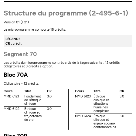
Structure du programme (2-495-6-1)
Version 01 (H21)
Le microprogramme comporte 15 crédits.
LÉGENDE
CR :
crédit
Segment 70
Les crédits du microprogramme sont répartis de la façon suivante : 12 crédits
obligatoires et 3 crédits à option.
Bloc 70A
Obligatoire - 12 crédits.
Cours
Titre
CR
Cours
Titre
CR
MMD 6121
Fondement
3.0
MMD 6123
Éthique
3.0
de l'éthique
clinique et
clinique
situations
humaines
MMD 6122
Éthique
3.0
complexes
clinique et
trajectoires
MMD 6124
Éthique
3.0
de vie
clinique et
enjeux sociaux
contemporains