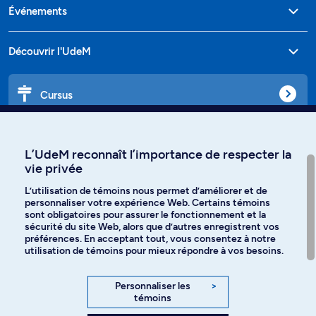
Événements
Découvrir l'UdeM
Cursus
Affiniti
L’UdeM reconnaît l’importance de respecter la
vie privée
L’utilisation de témoins nous permet d’améliorer et de
personnaliser votre expérience Web. Certains témoins
Langues
sont obligatoires pour assurer le fonctionnement et la
sécurité du site Web, alors que d’autres enregistrent vos
préférences. En acceptant tout, vous consentez à notre
Facebook
Instagram
utilisation de témoins pour mieux répondre à vos besoins.
TikTok
YouTube
Personnaliser les
>
témoins
Spotify