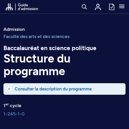
Passer au contenu
Guide
d'admission
Admission
Faculté des arts et des sciences
Baccalauréat en science politique
Structure du
programme
Consulter la description du programme
er
1
cycle
1-245-1-0