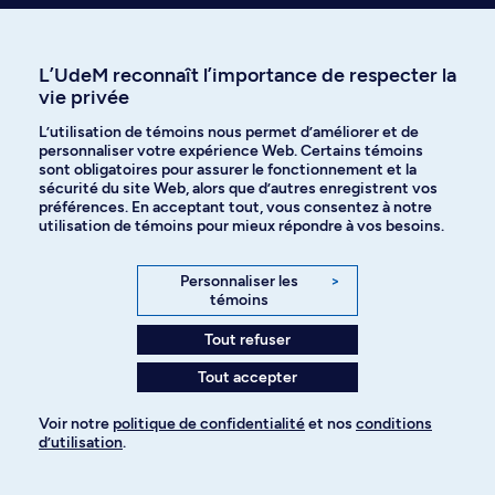
L'émergence, dans une perspective historique, du phénomène de la
mondialisation et de ses répercussions sur les politiques
gouvernementales. L'intégration des marchés, le rôle des organismes
L’UdeM reconnaît l’importance de respecter la
internationaux et de l'État.
vie privée
3.0 Crédits
L’utilisation de témoins nous permet d’améliorer et de
POL 3603
personnaliser votre expérience Web. Certains témoins
sont obligatoires pour assurer le fonctionnement et la
Approches critiques de l’ordre mondial
sécurité du site Web, alors que d’autres enregistrent vos
Introduction aux perspectives critiques en relations internationales qui
préférences. En acceptant tout, vous consentez à notre
repensent les rapports Nord-Sud :approches décoloniales, post-
utilisation de témoins pour mieux répondre à vos besoins.
coloniales, subalternes, intersectionnelles et d’écologie politique.
Horaire de jour
3.0 Crédits
Personnaliser les
>
témoins
POL 3605
Tout refuser
Pouvoir et résistance dans le cyberespace
Étude des phénomènes de surveillance, de contrôle et de résistance
Tout accepter
dans le cyberespace au sein de différents régimes politiques. Analyse
des acteurs, des stratégies et des techniques. Études de cas et revue des
Voir notre
politique de confidentialité
et nos
conditions
théories.
d’utilisation
.
Horaire de jour
3.0 Crédits