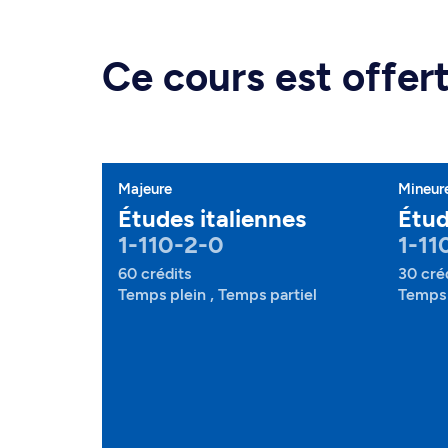
Ce cours est offe
Majeure
Mineur
Études italiennes
Étud
1-110-2-0
1-11
60 crédits
30 cré
Temps plein , Temps partiel
Temps 