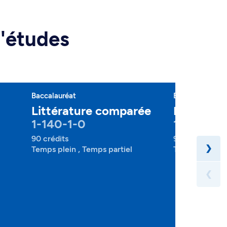
d'études
Baccalauréat
Baccalauréat
Littérature comparée
Linguisti
1-140-1-0
1-180-1-
90 crédits
90 crédits
❯
Temps plein , Temps partiel
Temps plein , 
❮