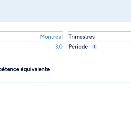
Montréal
Trimestres
3.0
Période
pétence équivalente