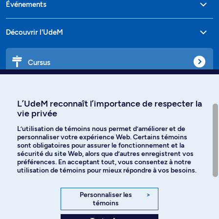
Événements
Découvrir l'UdeM
Cursus
Affiniti
L’UdeM reconnaît l’importance de respecter la
vie privée
L’utilisation de témoins nous permet d’améliorer et de
personnaliser votre expérience Web. Certains témoins
Langues
sont obligatoires pour assurer le fonctionnement et la
sécurité du site Web, alors que d’autres enregistrent vos
préférences. En acceptant tout, vous consentez à notre
Facebook
Instagram
utilisation de témoins pour mieux répondre à vos besoins.
TikTok
YouTube
Personnaliser les
>
témoins
Spotify