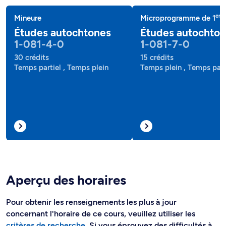
er
Mineure
Microprogramme de 1
c
Études autochtones
Études autochto
1-081-4-0
1-081-7-0
30 crédits
15 crédits
Temps partiel , Temps plein
Temps plein , Temps part
Aperçu des horaires
Pour obtenir les renseignements les plus à jour
concernant l'horaire de ce cours, veuillez utiliser les
critères de recherche
. Si vous éprouvez des difficultés à