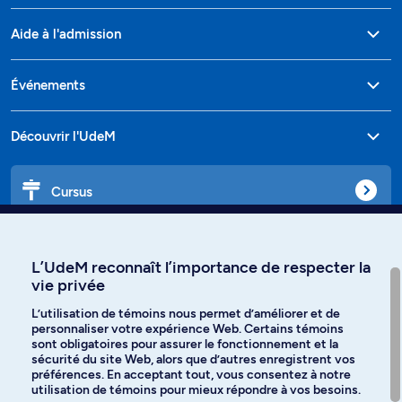
Aide à l'admission
Événements
Découvrir l'UdeM
Cursus
Affiniti
L’UdeM reconnaît l’importance de respecter la
vie privée
L’utilisation de témoins nous permet d’améliorer et de
personnaliser votre expérience Web. Certains témoins
Langues
sont obligatoires pour assurer le fonctionnement et la
sécurité du site Web, alors que d’autres enregistrent vos
préférences. En acceptant tout, vous consentez à notre
Facebook
Instagram
utilisation de témoins pour mieux répondre à vos besoins.