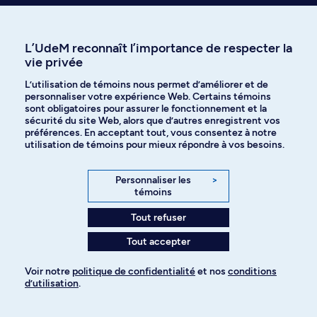
faire un programme d’échanges à
l’UdeM?
L’UdeM reconnaît l’importance de respecter la
vie privée
Découvrez la marche à suivre
L’utilisation de témoins nous permet d’améliorer et de
personnaliser votre expérience Web. Certains témoins
sont obligatoires pour assurer le fonctionnement et la
sécurité du site Web, alors que d’autres enregistrent vos
préférences. En acceptant tout, vous consentez à notre
utilisation de témoins pour mieux répondre à vos besoins.
Personnaliser les
>
Besoin d’info sur le
témoins
programme?
Tout refuser
Tout accepter
Voir notre
politique de confidentialité
et nos
conditions
Vincent Rousseau
d’utilisation
.
Pour ajouter à votre demande
Directeur du département