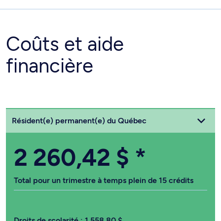
Coûts et aide
financière
Choisissez votre statut
Résident(e) permanent(e) du Québec
2 260,42 $
*
Total pour un trimestre à temps plein de 15 crédits
Droits de scolarité :
1 558,80 $