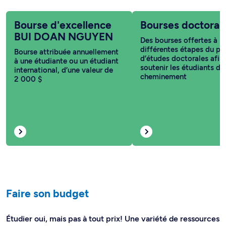
Bourse d'excellence
Bourses doctoral
BUI DOAN NGUYEN
Des bourses offertes à
différentes étapes du pa
Bourse attribuée annuellement
d’études doctorales afin
à une étudiante ou un étudiant
soutenir les étudiants da
international, d’une valeur de
cheminement
2 000 $
Faire son budget
Étudier oui, mais pas à tout prix! Une variété de ressources