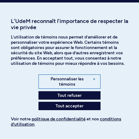
École de relations industrielles
L’UdeM reconnaît l’importance de respecter la
vie privée
L’utilisation de témoins nous permet d’améliorer et de
Faculté des arts et des sciences
personnaliser votre expérience Web. Certains témoins
sont obligatoires pour assurer le fonctionnement et la
sécurité du site Web, alors que d’autres enregistrent vos
préférences. En acceptant tout, vous consentez à notre
utilisation de témoins pour mieux répondre à vos besoins.
Personnaliser les
>
Laissez-nous vous inspirer
témoins
Tout refuser
Tout accepter
Voir notre
politique de confidentialité
et nos
conditions
Témoignage
École de relatio
d’utilisation
.
Les études en
industrielles
Pour ajouter à votre demande
relations industrielles
Associations