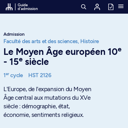
Passer au contenu
Guide
d'admission
Admission
Faculté des arts et des sciences,
Histoire
e
Le Moyen Âge européen 10
e
- 15
siècle
er
1
cycle
HST 2126
L'Europe, de l'expansion du Moyen
Âge central aux mutations du XVe
siècle : démographie, état,
économie, sentiments religieux.