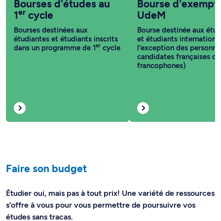
Bourses d'études au
Bourse d'exempt
er
1
cycle
UdeM
Bourses destinées aux
Bourse destinée aux étud
étudiantes et étudiants inscrits
et étudiants internationa
er
dans un programme de 1
cycle
l’exception des personne
candidates françaises ou
francophones)
Faire son budget
Étudier oui, mais pas à tout prix! Une variété de ressources
s’offre à vous pour vous permettre de poursuivre vos
études sans tracas.