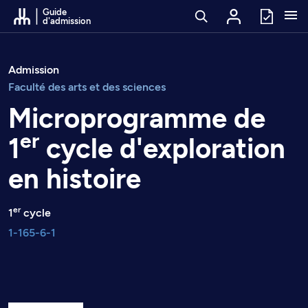
Passer au contenu
Guide
d'admission
Admission
Faculté des arts et des sciences
Microprogramme de
er
1
cycle d'exploration
en histoire
er
1
cycle
1-165-6-1