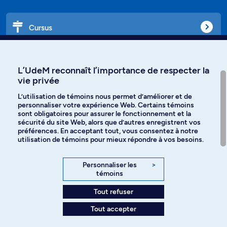
Cursus
Affiniti
L’UdeM reconnaît l’importance de respecter la
vie privée
L’utilisation de témoins nous permet d’améliorer et de
personnaliser votre expérience Web. Certains témoins
Langues
sont obligatoires pour assurer le fonctionnement et la
sécurité du site Web, alors que d’autres enregistrent vos
préférences. En acceptant tout, vous consentez à notre
Facebook
Instagram
utilisation de témoins pour mieux répondre à vos besoins.
TikTok
YouTube
Personnaliser les
>
témoins
Spotify
Tout refuser
Tout accepter
Politique de confidentialité