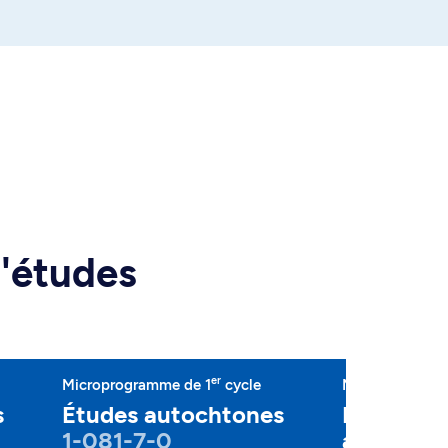
d'études
er
Microprogramme de 1
cycle
Mineure
s
Études autochtones
Études la
1-081-7-0
américai