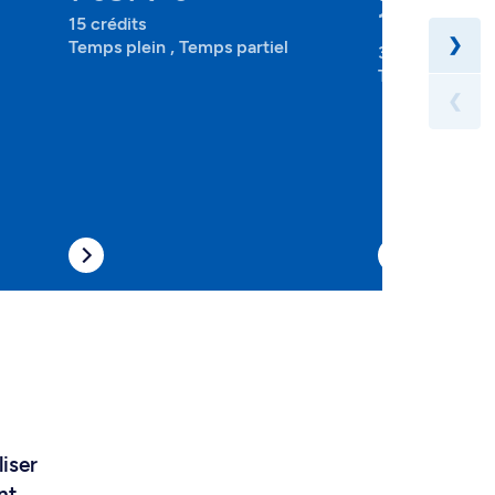
1-092-4-
15 crédits
❯
Temps plein , Temps partiel
30 crédits
Temps plein , 
❮
liser
nt,