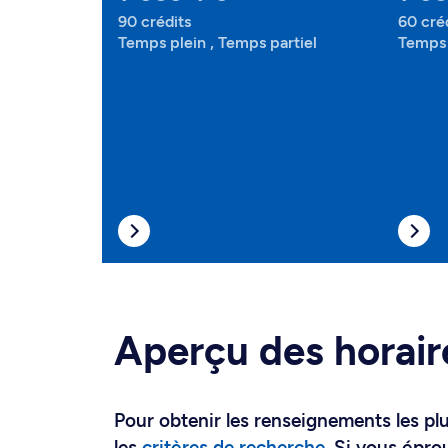
90 crédits
60 cré
Temps plein , Temps partiel
Temps 
Aperçu des horair
Pour obtenir les renseignements les plus
les
critères de recherche
. Si vous épro