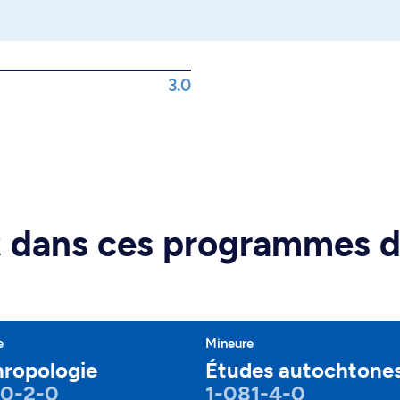
3.0
rt dans ces programmes 
e
Mineure
ropologie
Études autochtone
50-2-0
1-081-4-0