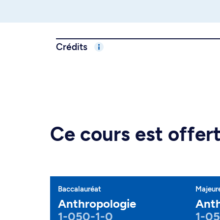
Crédits
Ce cours est offe
Baccalauréat
Majeur
Anthropologie
Anth
1-050-1-0
1-0