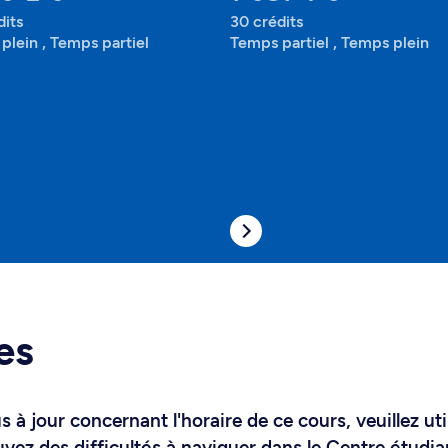
dits
30 crédits
plein , Temps partiel
Temps partiel , Temps plein
es
 à jour concernant l'horaire de ce cours, veuillez uti
uvez des difficultés à naviguer dans le Centre étudia