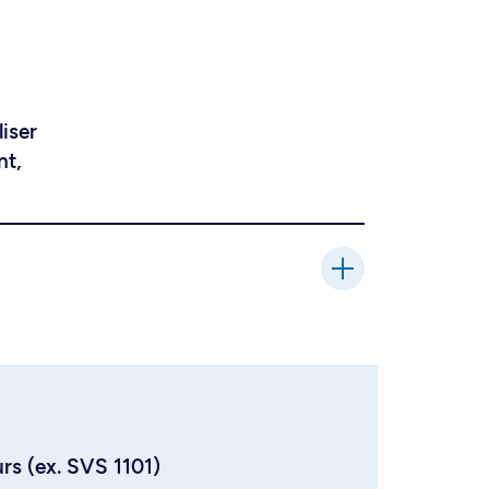
liser
nt,
urs (ex. SVS 1101)