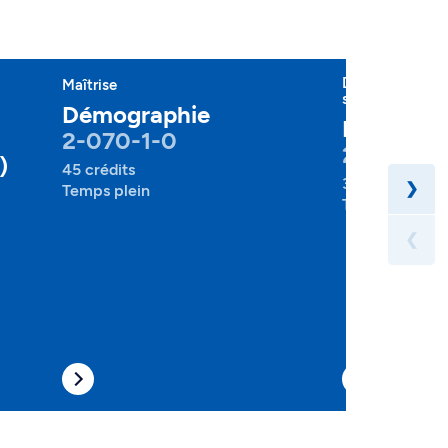
Diplôme d'étud
Maîtrise
spécialisées
Démographie
Démogra
2-070-1-0
2-070-1-
)
45 crédits
30 crédits
❯
Temps plein
Temps plein
❮