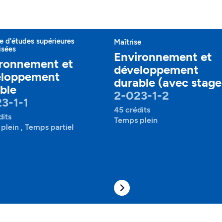
 d'études supérieures
Maîtrise
isées
Environnement et
ronnement et
développement
eloppement
durable (avec stage
ble
2-023-1-2
3-1-1
45 crédits
dits
Temps plein
plein , Temps partiel