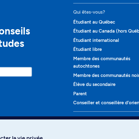
Qui êtes-vous?
Étudiant au Québec
onseils
Étudiant au Canada (hors Qué
études
Étudiant international
Étudiant libre
Membre des communautés
autochtones
Membre des communautés noi
Élève du secondaire
Parent
Conseiller et conseillère d’orie
Programmes et cours
Liste complète des cours
ter la vie privée