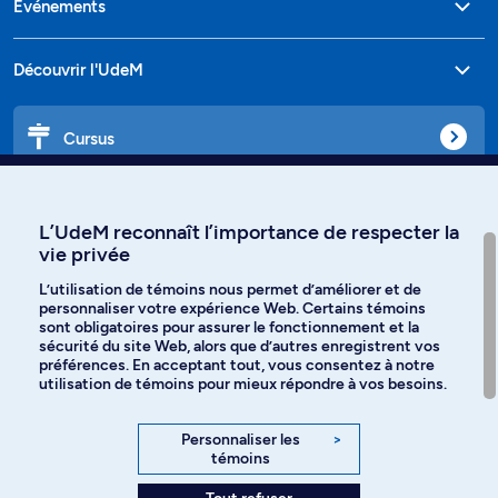
Événements
Découvrir l'UdeM
Cursus
Affiniti
L’UdeM reconnaît l’importance de respecter la
vie privée
L’utilisation de témoins nous permet d’améliorer et de
personnaliser votre expérience Web. Certains témoins
Langues
sont obligatoires pour assurer le fonctionnement et la
sécurité du site Web, alors que d’autres enregistrent vos
préférences. En acceptant tout, vous consentez à notre
Facebook
Instagram
utilisation de témoins pour mieux répondre à vos besoins.
TikTok
YouTube
Personnaliser les
>
témoins
Spotify