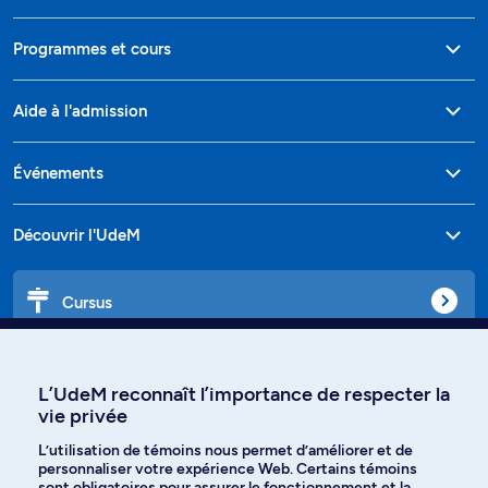
Programmes et cours
Aide à l'admission
Événements
Découvrir l'UdeM
Cursus
Affiniti
L’UdeM reconnaît l’importance de respecter la
vie privée
L’utilisation de témoins nous permet d’améliorer et de
personnaliser votre expérience Web. Certains témoins
Langues
sont obligatoires pour assurer le fonctionnement et la