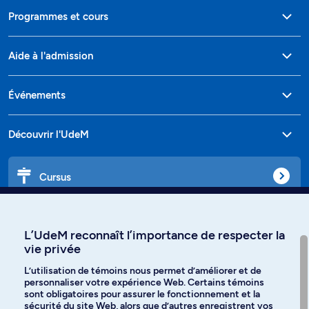
Programmes et cours
Aide à l'admission
Événements
Découvrir l'UdeM
Cursus
Affiniti
L’UdeM reconnaît l’importance de respecter la
vie privée
L’utilisation de témoins nous permet d’améliorer et de
personnaliser votre expérience Web. Certains témoins
Langues
sont obligatoires pour assurer le fonctionnement et la
sécurité du site Web, alors que d’autres enregistrent vos