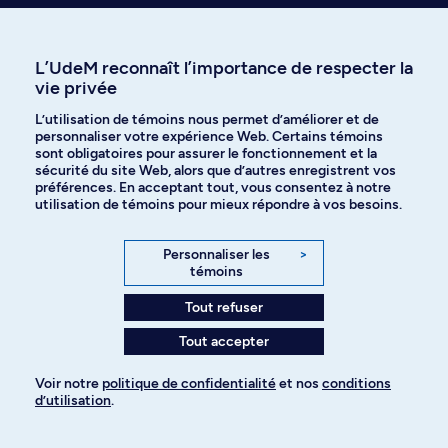
académiques et de sa communauté scientifique. Il ne tient
qu’à vous d’y faire votre place!
L’UdeM reconnaît l’importance de respecter la
vie privée
On recrute!
L’utilisation de témoins nous permet d’améliorer et de
personnaliser votre expérience Web. Certains témoins
sont obligatoires pour assurer le fonctionnement et la
Les profs ont souvent besoin d’un coup de main,
sécurité du site Web, alors que d’autres enregistrent vos
préférences. En acceptant tout, vous consentez à notre
n’hésitez pas à vous renseigner auprès de votre
utilisation de témoins pour mieux répondre à vos besoins.
faculté. Voici quelques exemples de postes, stages,
projets ou possibilités d’encadrement en recherche
Personnaliser les
>
pour cette discipline :
témoins
Tout refuser
Tout accepter
Voir notre
politique de confidentialité
et nos
conditions
d’utilisation
.
Pour ajouter à votre demande