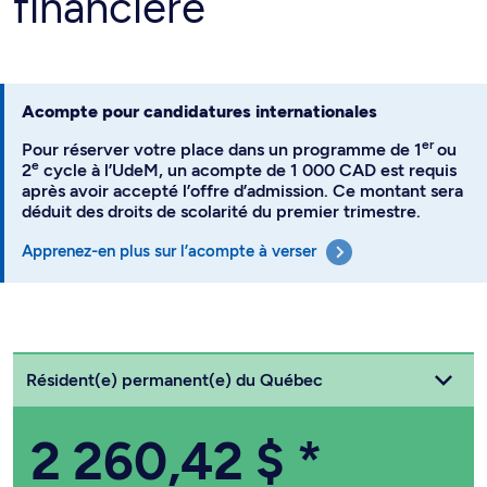
financière
Acompte pour candidatures internationales
er
Pour réserver votre place dans un programme de 1
ou
e
2
cycle à l’UdeM, un acompte de 1 000 CAD est requis
après avoir accepté l’offre d’admission. Ce montant sera
déduit des droits de scolarité du premier trimestre.
Apprenez-en plus sur l’acompte à verser
Choisissez votre statut
Résident(e) permanent(e) du Québec
2 260,42 $
*