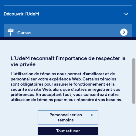
Découvrir l'UdeM
Cursus
Affiniti
L’UdeM reconnaît l’importance de respecter la
vie privée
L’utilisation de témoins nous permet d’améliorer et de
personnaliser votre expérience Web. Certains témoins
Langues
sont obligatoires pour assurer le fonctionnement et la
sécurité du site Web, alors que d’autres enregistrent vos
préférences. En acceptant tout, vous consentez à notre
Facebook
Instagram
utilisation de témoins pour mieux répondre à vos besoins.
TikTok
YouTube
Personnaliser les
>
témoins
Spotify
Tout refuser