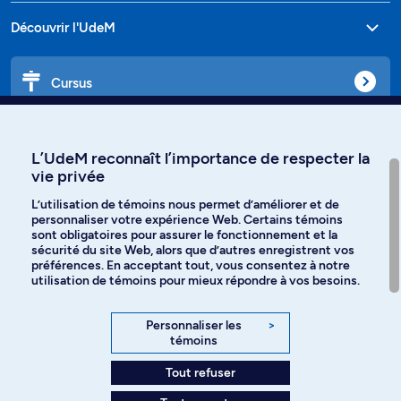
Découvrir l'UdeM
Cursus
Affiniti
L’UdeM reconnaît l’importance de respecter la
vie privée
L’utilisation de témoins nous permet d’améliorer et de
personnaliser votre expérience Web. Certains témoins
Langues
sont obligatoires pour assurer le fonctionnement et la
sécurité du site Web, alors que d’autres enregistrent vos
préférences. En acceptant tout, vous consentez à notre
Facebook
Instagram
utilisation de témoins pour mieux répondre à vos besoins.
TikTok
YouTube
Personnaliser les
>
témoins
Spotify
Tout refuser