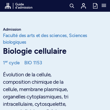
Passer au contenu
Guide
d'admission
Admission
Faculté des arts et des sciences,
Sciences
biologiques
Biologie cellulaire
er
1
cycle
BIO 1153
Évolution de la cellule,
composition chimique de la
cellule, membrane plasmique,
organelles cytoplasmiques, tri
intracellulaire, cytosquelette,