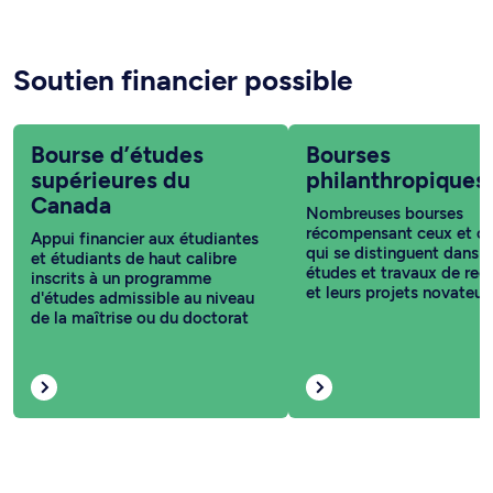
Soutien financier possible
Bourse d’études
Bourses
supérieures du
philanthropiques
Canada
Nombreuses bourses
récompensant ceux et ce
Appui financier aux étudiantes
qui se distinguent dans l
et étudiants de haut calibre
études et travaux de rec
inscrits à un programme
et leurs projets novateur
d'études admissible au niveau
de la maîtrise ou du doctorat