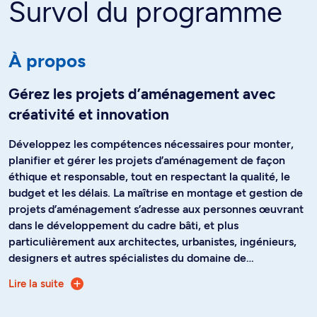
Survol du programme
À propos
Gérez les projets d’aménagement avec
créativité et innovation
Développez les compétences nécessaires pour monter,
planifier et gérer les projets d’aménagement de façon
éthique et responsable, tout en respectant la qualité, le
budget et les délais. La maîtrise en montage et gestion de
projets d’aménagement s’adresse aux personnes œuvrant
dans le développement du cadre bâti, et plus
particulièrement aux architectes, urbanistes, ingénieurs,
designers et autres spécialistes du domaine de
l’aménagement.
Lire la suite
Ce programme vise à développer vos connaissances sur la
mise en œuvre des projets d'architecture et d'urbanisme