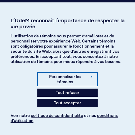
Faculté de l'aménagement
L’UdeM reconnaît l’importance de respecter la
vie privée
L’utilisation de témoins nous permet d’améliorer et de
Faculté de l'aménagement
personnaliser votre expérience Web. Certains témoins
sont obligatoires pour assurer le fonctionnement et la
sécurité du site Web, alors que d’autres enregistrent vos
préférences. En acceptant tout, vous consentez à notre
utilisation de témoins pour mieux répondre à vos besoins.
Personnaliser les
>
Laissez-nous vous inspirer
témoins
Tout refuser
Tout accepter
Voir notre
politique de confidentialité
et nos
conditions
Visiter la Faculté de
Faculté de
d’utilisation
.
l’aménagement
l'aménagement
Pour ajouter à votre demande
L'UdeM comme si
Infolettre