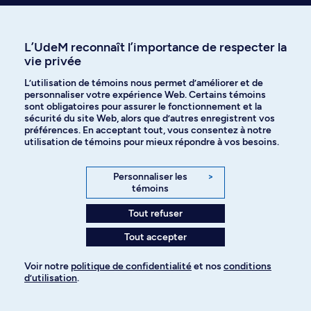
environnement...) de l'éthique philosophique contemporaine.
Horaire de jour
3.0 Crédits
L’UdeM reconnaît l’importance de respecter la
vie privée
PHI 1440
Introduction à la philosophie politique
L’utilisation de témoins nous permet d’améliorer et de
Introduction aux débats fondamentaux en philosophie politique dans
personnaliser votre expérience Web. Certains témoins
une perspective historique et contemporaine. Présentation des concepts
sont obligatoires pour assurer le fonctionnement et la
clefs des théories de la justice et de la démocratie.
sécurité du site Web, alors que d’autres enregistrent vos
préférences. En acceptant tout, vous consentez à notre
Horaire de jour
3.0 Crédits
utilisation de témoins pour mieux répondre à vos besoins.
PHI 2417
Personnaliser les
>
Théories de la justice
témoins
Depuis le début des années 70, une littérature riche sur les questions de
justice sociale a vu le jour. Le cours examine les positions principales et
Tout refuser
les relations entre elles.
Tout accepter
3.0 Crédits
Voir notre
politique de confidentialité
et nos
conditions
PHI 2418
d’utilisation
.
Éthique et politique de l'environnement
Principaux débats contemporains en éthique et en philosophie politique