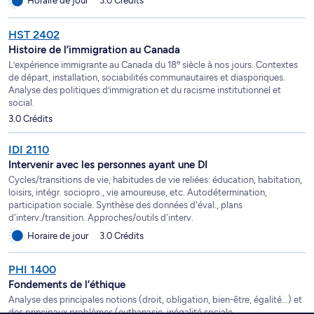
Horaire de jour
3.0 Crédits
HST 2402
Histoire de l’immigration au Canada
e
L’expérience immigrante au Canada du 18
siècle à nos jours. Contextes
de départ, installation, sociabilités communautaires et diasporiques.
Analyse des politiques d’immigration et du racisme institutionnel et
social.
3.0 Crédits
IDI 2110
Intervenir avec les personnes ayant une DI
Cycles/transitions de vie, habitudes de vie reliées: éducation, habitation,
loisirs, intégr. sociopro., vie amoureuse, etc. Autodétermination,
participation sociale. Synthèse des données d'éval., plans
d'interv./transition. Approches/outils d'interv.
Horaire de jour
3.0 Crédits
PHI 1400
Fondements de l’éthique
Analyse des principales notions (droit, obligation, bien-être, égalité...) et
des principaux problèmes (euthanasie, inégalité sociale,