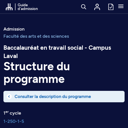
Passer au contenu
Guide
d'admission
Admission
Faculté des arts et des sciences
Baccalauréat en travail social - Campus
Laval
Structure du
programme
Consulter la description du programme
er
1
cycle
1-250-1-5