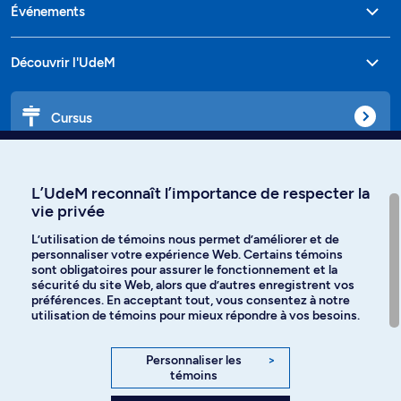
Événements
Découvrir l'UdeM
Cursus
Affiniti
L’UdeM reconnaît l’importance de respecter la
vie privée
L’utilisation de témoins nous permet d’améliorer et de
personnaliser votre expérience Web. Certains témoins
Langues
sont obligatoires pour assurer le fonctionnement et la
sécurité du site Web, alors que d’autres enregistrent vos
préférences. En acceptant tout, vous consentez à notre
Facebook
Instagram
utilisation de témoins pour mieux répondre à vos besoins.
TikTok
YouTube
Personnaliser les
>
témoins
Spotify