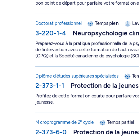
bon point de départ pour parfaire votre formation e
Doctorat en psychologie, option Neuropsychologi
Doctorat professionnel
Temps plein
Lav
3-220-1-4
Neuropsychologie cli
Préparez-vous à la pratique professionnelle de la psy
de l’intervention avec cette formation de haut niv
(OPQ) et la Société canadienne de psychologie (SC
D.E.S.S. en protection de la jeunesse - 2-373-1-1
Diplôme d'études supérieures spécialisées
Tem
2-373-1-1
Protection de la jeune
Profitez de cette formation courte pour parfaire vo
jeunesse.
e
Microprogramme de 2
cycle en protection de l
e
Microprogramme de 2
cycle
Temps partiel
2-373-6-0
Protection de la jeun