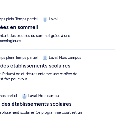
- 2-220-2-1
ps plein, Temps partiel
Laval
isées en sommeil
ntant des troubles du sommeil grâce à une
macologiques.
s scolaires - 2-800-1-2
ps plein, Temps partiel
Laval, Hors campus
 des établissements scolaires
 l'éducation et désirez entamer une carrière de
t fait pour vous.
estion des établissements scolaires - 2-800-6-0
mps partiel
Laval, Hors campus
 des établissements scolaires
établissement scolaire? Ce programme court est un