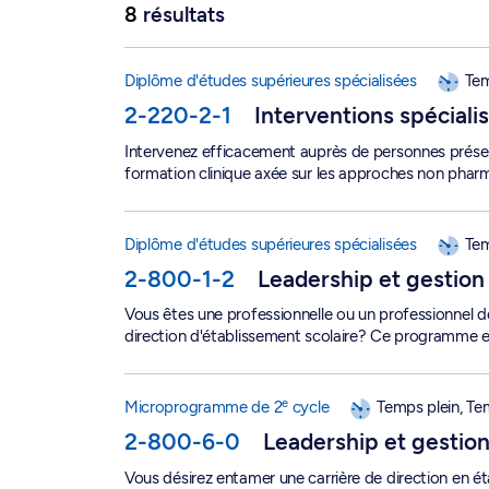
8
résultats
DESS en interventions spécialisées en sommeil 
Diplôme d'études supérieures spécialisées
Tem
2-220-2-1
Interventions spécial
Intervenez efficacement auprès de personnes prése
formation clinique axée sur les approches non phar
DESS en leadership et gestion des établissement
Diplôme d'études supérieures spécialisées
Tem
2-800-1-2
Leadership et gestion
Vous êtes une professionnelle ou un professionnel de
direction d'établissement scolaire? Ce programme es
e
Microprogramme de 2
cycle en leadership et g
e
Microprogramme de 2
cycle
Temps plein, Te
2-800-6-0
Leadership et gestion
Vous désirez entamer une carrière de direction en 