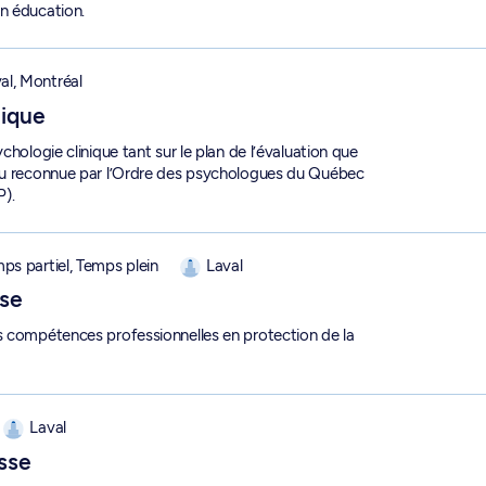
n éducation.
e clinique (D. Psy.) - 3-220-1-4
al, Montréal
nique
chologie clinique tant sur le plan de l’évaluation que
eau reconnue par l’Ordre des psychologues du Québec
P).
ps partiel, Temps plein
Laval
sse
s compétences professionnelles en protection de la
a jeunesse - 2-373-6-0
Laval
esse