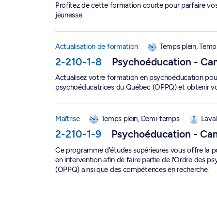
Profitez de cette formation courte pour parfaire vo
jeunesse.
Actualisation de formation en psychoéducation 
Actualisation de formation
Temps plein, Temps
2-210-1-8
Psychoéducation - Ca
Actualisez votre formation en psychoéducation pou
psychoéducatrices du Québec (OPPQ) et obtenir vot
Maîtrise en psychoéducation - Campus Laval - 2
Maîtrise
Temps plein, Demi-temps
Lava
2-210-1-9
Psychoéducation - Ca
Ce programme d'études supérieures vous offre la po
en intervention afin de faire partie de l'Ordre de
(OPPQ) ainsi que des compétences en recherche.