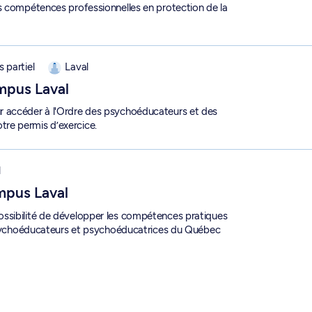
s compétences professionnelles en protection de la
- Campus Laval - 2-210-1-8
 partiel
Laval
mpus Laval
r accéder à l'Ordre des psychoéducateurs et des
re permis d’exercice.
-210-1-9
l
mpus Laval
ssibilité de développer les compétences pratiques
s psychoéducateurs et psychoéducatrices du Québec