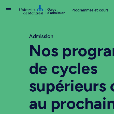
Passer au contenu
Guide
Programmes et cours
d'admission
Admission
Nos progr
de cycles
supérieurs 
au prochai