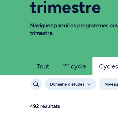
trimestre
Naviguez parmi les programmes ouv
trimestre.
er
Tout
1
cycle
Cycles
Domaine d'études
Niveau
492
résultats