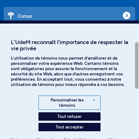
Cursus
Affiniti
L’UdeM reconnaît l’importance de respecter la
vie privée
L’utilisation de témoins nous permet d’améliorer et de
personnaliser votre expérience Web. Certains témoins
Langues
sont obligatoires pour assurer le fonctionnement et la
sécurité du site Web, alors que d’autres enregistrent vos
préférences. En acceptant tout, vous consentez à notre
Facebook
Instagram
utilisation de témoins pour mieux répondre à vos besoins.
TikTok
YouTube
Personnaliser les
>
témoins
Spotify
Tout refuser
Tout accepter
Politique de confidentialité