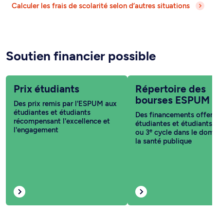
Calculer les frais de scolarité selon d’autres situations
Soutien financier possible
Prix étudiants
Répertoire des
bourses ESPUM
Des prix remis par l'ESPUM aux
étudiantes et étudiants
Des financements offert
récompensant l'excellence et
étudiantes et étudiants 
l'engagement
e
ou 3
cycle dans le doma
la santé publique