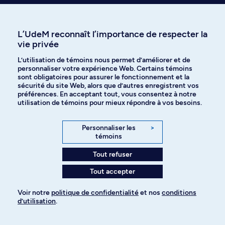
L’UdeM reconnaît l’importance de respecter la
vie privée
L’utilisation de témoins nous permet d’améliorer et de
personnaliser votre expérience Web. Certains témoins
Besoin d’aide?
sont obligatoires pour assurer le fonctionnement et la
On est là pour vous!
sécurité du site Web, alors que d’autres enregistrent vos
Accéder au Centre d'aide
préférences. En acceptant tout, vous consentez à notre
utilisation de témoins pour mieux répondre à vos besoins.
Personnaliser les
>
témoins
Poser une question par
Découvrir nos activités
courriel
et événements
Tout refuser
Tout accepter
Voir notre
politique de confidentialité
et nos
conditions
Communiquer avec nous
d’utilisation
.
par téléphone
Pour ajouter à votre demande