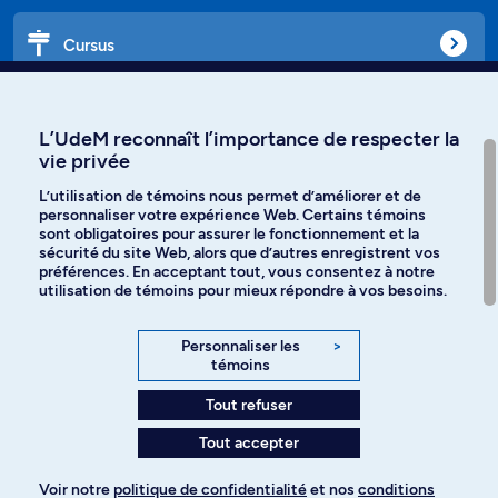
Cursus
Affiniti
L’UdeM reconnaît l’importance de respecter la
vie privée
L’utilisation de témoins nous permet d’améliorer et de
personnaliser votre expérience Web. Certains témoins
Langues
sont obligatoires pour assurer le fonctionnement et la
sécurité du site Web, alors que d’autres enregistrent vos
préférences. En acceptant tout, vous consentez à notre
Facebook
Instagram
utilisation de témoins pour mieux répondre à vos besoins.
TikTok
YouTube
Personnaliser les
>
témoins
Spotify
Tout refuser
Tout accepter
Politique de confidentialité
Voir notre
politique de confidentialité
et nos
conditions