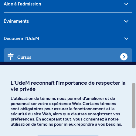
Aide à l'admission
Événements
Découvrir l'UdeM
Cursus
Affiniti
L’UdeM reconnaît l’importance de respecter la
vie privée
L’utilisation de témoins nous permet d’améliorer et de
personnaliser votre expérience Web. Certains témoins
Langues
sont obligatoires pour assurer le fonctionnement et la
sécurité du site Web, alors que d’autres enregistrent vos
préférences. En acceptant tout, vous consentez à notre
Facebook
Instagram
utilisation de témoins pour mieux répondre à vos besoins.