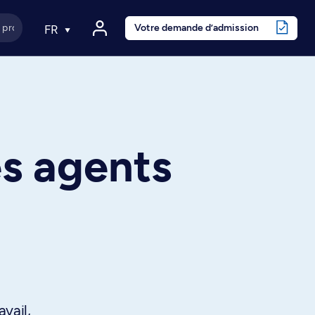
Votre demande d’admission
FR
es agents
avail,