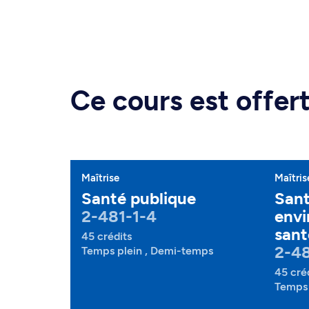
Ce cours est offe
Maîtrise
Maîtris
Santé publique
San
2-481-1-4
envi
sant
45 crédits
2-4
Temps plein , Demi-temps
45 cré
Temps 