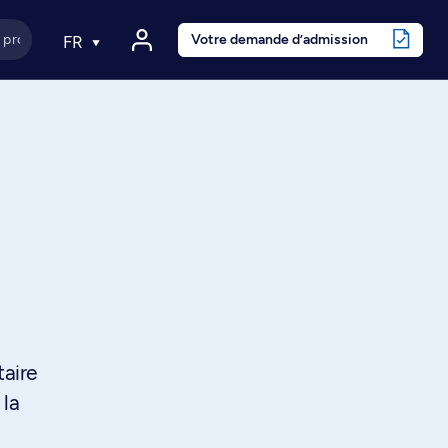
Votre demande d’admission
FR
aire
 la