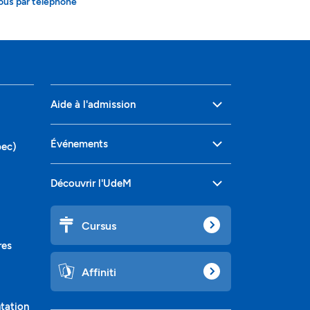
ous par téléphone
Aide à l'admission
Événements
bec)
Découvrir l'UdeM
Cursus
res
Affiniti
ntation