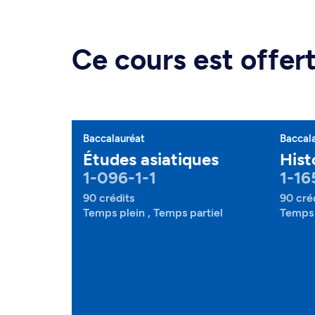
Ce cours est offe
Baccalauréat
Baccal
Études asiatiques
Hist
1-096-1-1
1-16
90 crédits
90 cré
Temps plein , Temps partiel
Temps 