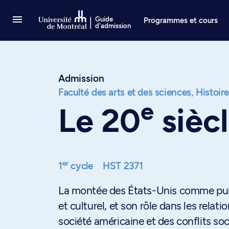
Passer au contenu
Guide
Programmes et cours
d'admission
Admission
Faculté des arts et des sciences,
Histoir
e
Le 20
sièc
er
1
cycle
HST 2371
La montée des États-Unis comme puis
et culturel, et son rôle dans les relat
société américaine et des conflits soc