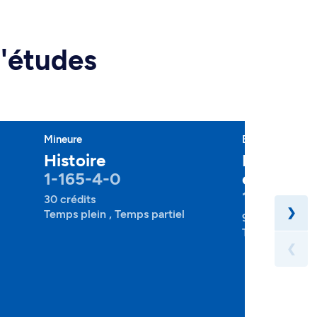
d'études
Mineure
Baccalauréat
Histoire
Histoire 
1-165-4-0
classique
1-166-1-0
30 crédits
❯
Temps plein , Temps partiel
90 crédits
Temps plein , 
❮