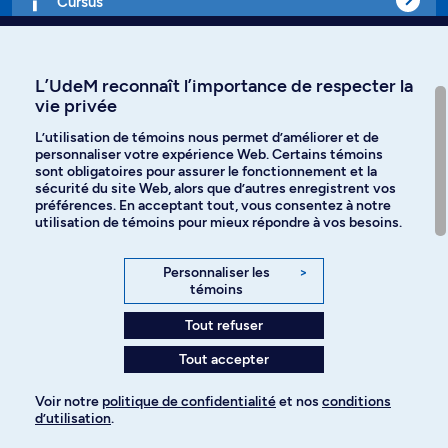
Cursus
Affiniti
L’UdeM reconnaît l’importance de respecter la
vie privée
L’utilisation de témoins nous permet d’améliorer et de
personnaliser votre expérience Web. Certains témoins
Langues
sont obligatoires pour assurer le fonctionnement et la
sécurité du site Web, alors que d’autres enregistrent vos
préférences. En acceptant tout, vous consentez à notre
Facebook
Instagram
utilisation de témoins pour mieux répondre à vos besoins.
TikTok
YouTube
Personnaliser les
>
témoins
Spotify
Tout refuser
Tout accepter
Politique de confidentialité
Voir notre
politique de confidentialité
et nos
conditions
d’utilisation
.
Paramètres des témoins