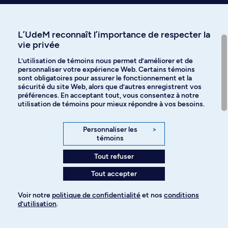
Affiniti
L’UdeM reconnaît l’importance de respecter la
vie privée
L’utilisation de témoins nous permet d’améliorer et de
personnaliser votre expérience Web. Certains témoins
Langues
sont obligatoires pour assurer le fonctionnement et la
sécurité du site Web, alors que d’autres enregistrent vos
préférences. En acceptant tout, vous consentez à notre
Facebook
Instagram
utilisation de témoins pour mieux répondre à vos besoins.
TikTok
YouTube
Personnaliser les
>
témoins
Spotify
Tout refuser
Tout accepter
Politique de confidentialité
Voir notre
politique de confidentialité
et nos
conditions
d’utilisation
.
Paramètres des témoins