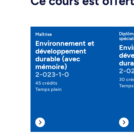
Ce cours est offe
Diplôme
Maîtrise
spécial
Environnement et
Envi
développement
dév
durable (avec
dura
mémoire)
2-02
2-023-1-0
30 cré
45 crédits
Temps 
Temps plein