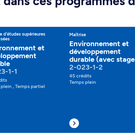
rt dans ces programmes 
 d'études supérieures
Maîtrise
isées
Environnement et
ronnement et
développement
eloppement
durable (avec stage
ble
2-023-1-2
3-1-1
45 crédits
dits
Temps plein
plein , Temps partiel