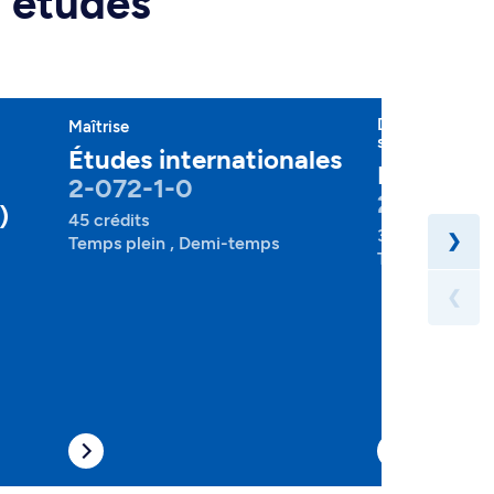
d'études
Diplôme d'étud
Maîtrise
spécialisées
Études internationales
Études in
2-072-1-0
2-072-1-
)
45 crédits
30 crédits
❯
Temps plein , Demi-temps
Temps plein , 
❮