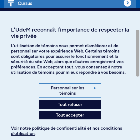
Cursus
Affiniti
L’UdeM reconnaît l’importance de respecter la
vie privée
L’utilisation de témoins nous permet d’améliorer et de
personnaliser votre expérience Web. Certains témoins
Langues
sont obligatoires pour assurer le fonctionnement et la
sécurité du site Web, alors que d’autres enregistrent vos
préférences. En acceptant tout, vous consentez à notre
Facebook
Instagram
utilisation de témoins pour mieux répondre à vos besoins.
TikTok
YouTube
Personnaliser les
>
témoins
Spotify
Tout refuser
Tout accepter
Politique de confidentialité
Voir notre
politique de confidentialité
et nos
conditions
d’utilisation
.
Paramètres des témoins