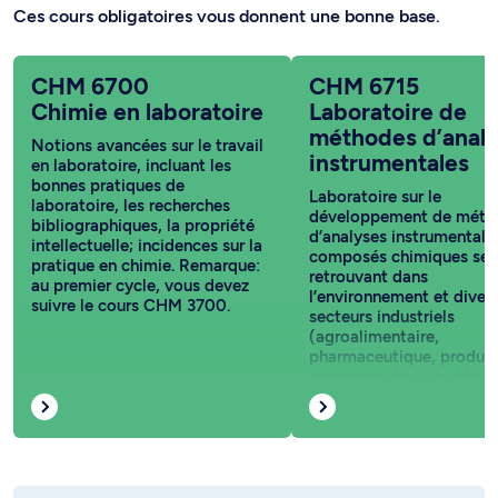
Ces cours obligatoires vous donnent une bonne base.
CHM 6700
CHM 6715
Chimie en laboratoire
Laboratoire de
méthodes d’anal
Notions avancées sur le travail
instrumentales
en laboratoire, incluant les
bonnes pratiques de
Laboratoire sur le
laboratoire, les recherches
développement de méth
bibliographiques, la propriété
d’analyses instrumentale
intellectuelle; incidences sur la
composés chimiques se
pratique en chimie. Remarque:
retrouvant dans
au premier cycle, vous devez
l’environnement et diver
suivre le cours CHM 3700.
secteurs industriels
(agroalimentaire,
pharmaceutique, produit
consommation, matériau
parmi d’autres). Remarqu
premier cycle, vous deve
suivre le cours CHM 3715