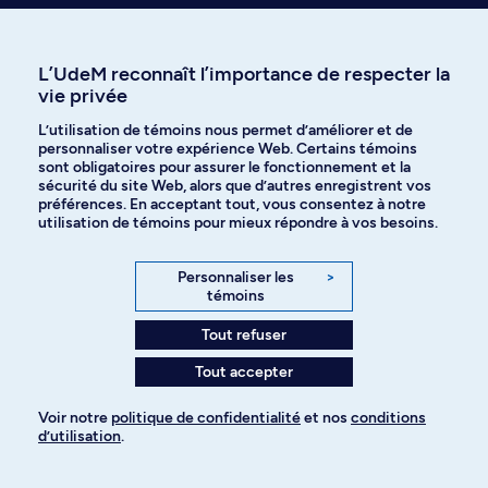
Poser une question par
Découvrir nos activités
courriel
et événements
L’UdeM reconnaît l’importance de respecter la
vie privée
L’utilisation de témoins nous permet d’améliorer et de
personnaliser votre expérience Web. Certains témoins
Communiquer avec nous
sont obligatoires pour assurer le fonctionnement et la
par téléphone
sécurité du site Web, alors que d’autres enregistrent vos
préférences. En acceptant tout, vous consentez à notre
utilisation de témoins pour mieux répondre à vos besoins.
Personnaliser les
>
témoins
Tout refuser
Recevez nos trucs et conseils sur
Tout accepter
l’admission et les études à l’UdeM
Voir notre
politique de confidentialité
et nos
conditions
d’utilisation
.
Pour ajouter à votre demande
Je veux m'abonner