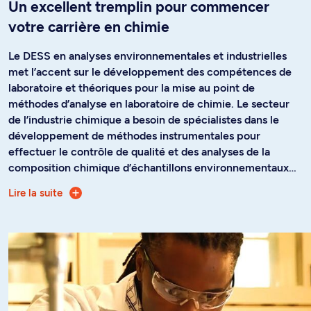
Un excellent tremplin pour commencer
votre carrière en chimie
Le DESS en analyses environnementales et industrielles
met l’accent sur le développement des compétences de
laboratoire et théoriques pour la mise au point de
méthodes d’analyse en laboratoire de chimie. Le secteur
de l’industrie chimique a besoin de spécialistes dans le
développement de méthodes instrumentales pour
effectuer le contrôle de qualité et des analyses de la
composition chimique d’échantillons environnementaux
ou industriels. Le programme enseigne les notions
Lire la suite
L’offre de cours permet de vous spécialiser dans les
avancées en chimie instrumentale en examinant les
analyses environnementales, les techniques de séparation,
concepts liés au fonctionnement des équipements de
les analyses de spectrométrie de masse, la spectroscopie
laboratoire utilisés pour les analyses chimiques.
et les analyses des matériaux. Vous recevrez également
une solide formation en développement de méthodes
d’analyse, que vous mettrez en pratique lors d’un stage
dans un laboratoire gouvernemental ou privé. Le
programme repose sur le constat que le marché de